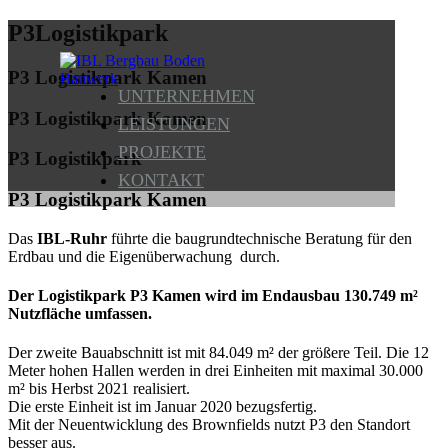
P3
Logistikpark
P3 Logistikpark Kamen
UNTERNEHMEN
P3 Logistikpark Kamen
LEISTUNGEN
PROJEKTE
P3 Logistikpark
KONTAKT
P3 Logistikpark Kamen
Das
IBL-Ruhr
führte die baugrundtechnische Beratung für den
Erdbau und die Eigenüberwachung durch.
Der Logistikpark P3 Kamen wird im Endausbau 130.749 m²
Nutzfläche umfassen.
Der zweite Bauabschnitt ist mit 84.049 m² der größere Teil. Die 12
Meter hohen Hallen werden in drei Einheiten mit maximal 30.000
m² bis Herbst 2021 realisiert.
Die erste Einheit ist im Januar 2020 bezugsfertig.
Mit der Neuentwicklung des Brownfields nutzt P3 den Standort
besser aus.