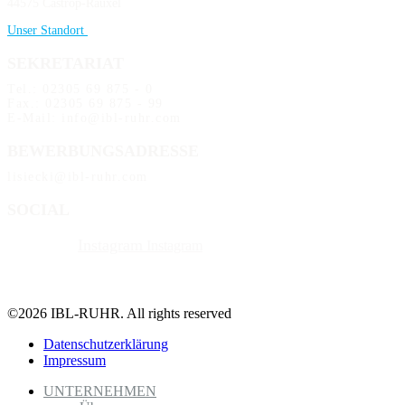
44575 Castrop-Rauxel
Unser Standort
SEKRETARIAT
Tel.: 02305 69 875 - 0
Fax.: 02305 69 875 - 99
E-Mail: info@ibl-ruhr.com
BEWERBUNGSADRESSE
lisiecki@ibl-ruhr.com
SOCIAL
Instagram
Instagram
©2026 IBL-RUHR. All rights reserved
Datenschutzerklärung
Impressum
UNTERNEHMEN