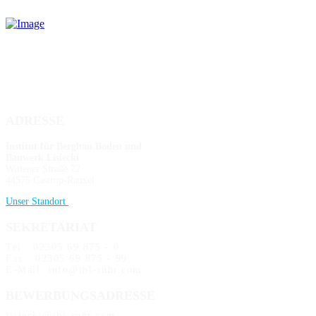
ADRESSE
Institut für Bergbau Boden und
Bauwerk Lisiecki
Wittener Straße 72
44575 Castrop-Rauxel
Unser Standort
SEKRETARIAT
Tel.: 02305 69 875 - 0
Fax.: 02305 69 875 - 99
E-Mail: info@ibl-ruhr.com
BEWERBUNGSADRESSE
lisiecki@ibl-ruhr.com