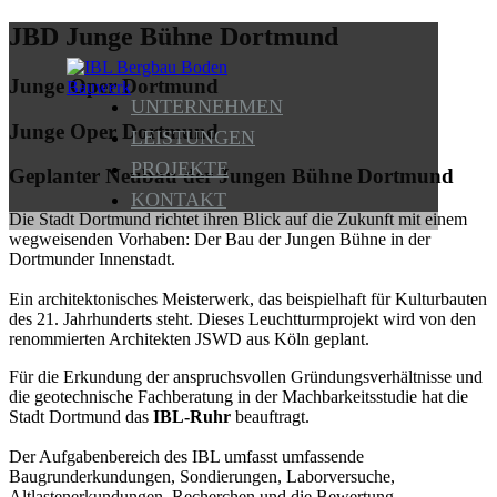
JBD
Junge Bühne Dortmund
Junge Oper Dortmund
UNTERNEHMEN
Junge Oper Dortmund
LEISTUNGEN
PROJEKTE
Geplanter Neubau der Jungen Bühne Dortmund
KONTAKT
Die Stadt Dortmund richtet ihren Blick auf die Zukunft mit einem
wegweisenden Vorhaben: Der Bau der Jungen Bühne in der
Dortmunder Innenstadt.
Ein architektonisches Meisterwerk, das beispielhaft für Kulturbauten
des 21. Jahrhunderts steht. Dieses Leuchtturmprojekt wird von den
renommierten Architekten JSWD aus Köln geplant.
Für die Erkundung der anspruchsvollen Gründungsverhältnisse und
die geotechnische Fachberatung in der Machbarkeitsstudie hat die
Stadt Dortmund das
IBL-Ruhr
beauftragt.
Der Aufgabenbereich des IBL umfasst umfassende
Baugrunderkundungen, Sondierungen, Laborversuche,
Altlastenerkundungen, Recherchen und die Bewertung